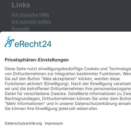
Links
Ich brauche Hilfe
Ich möchte helfen
Kontakt
Weitere Links
Reha nach Brustkrebs
Kur nach Krebs
Infomaterial RvFS
Stiftung
Spenden
Charity-Aktion
Newsletter
Wegweiser
Copyright 2025, Rexrodt von Fircks Stiftung