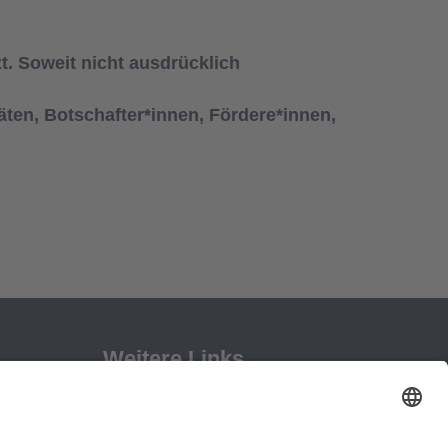
t. Soweit nicht ausdrücklich
räten, Botschafter*innen, Fördere*innen,
Weitere Links
Reha nach Brustkrebs
Kur nach Krebs
Infomaterial RvFS