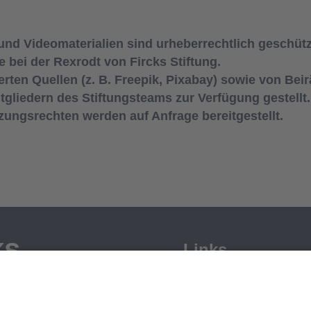
und Videomaterialien sind urheberrechtlich geschütz
 bei der Rexrodt von Fircks Stiftung.
erten Quellen (z. B. Freepik, Pixabay) sowie von Bei
gliedern des Stiftungsteams zur Verfügung gestellt.
ungsrechten werden auf Anfrage bereitgestellt.
ks
Links
Ich brauche Hilfe
Ich möchte helfen
r und ihre Kinder
Kontakt