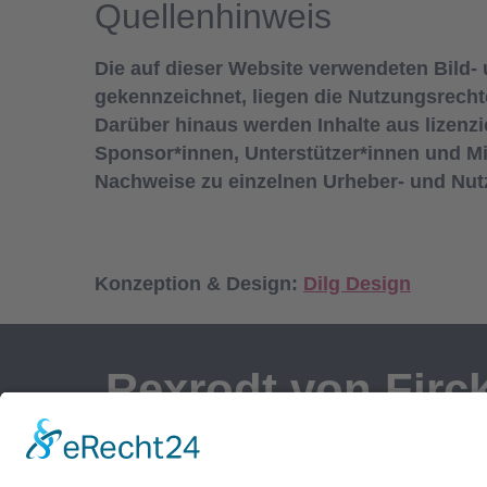
Quellenhinweis
Die auf dieser Website verwendeten Bild- 
gekennzeichnet, liegen die Nutzungsrechte
Darüber hinaus werden Inhalte aus lizenzi
Sponsor*innen, Unterstützer*innen und Mit
Nachweise zu einzelnen Urheber- und Nutz
Konzeption & Design:
Dilg Design
Rexrodt von Firc
Stiftung
Rehabilitation für krebskranke Mütte